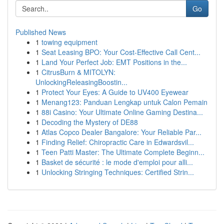
Go
Published News
1
towing equipment
1
Seat Leasing BPO: Your Cost-Effective Call Cent...
1
Land Your Perfect Job: EMT Positions in the...
1
CitrusBurn & MITOLYN:
UnlockingReleasingBoostin...
1
Protect Your Eyes: A Guide to UV400 Eyewear
1
Menang123: Panduan Lengkap untuk Calon Pemain
1
88i Casino: Your Ultimate Online Gaming Destina...
1
Decoding the Mystery of DE88
1
Atlas Copco Dealer Bangalore: Your Reliable Par...
1
Finding Relief: Chiropractic Care in Edwardsvil...
1
Teen Patti Master: The Ultimate Complete Beginn...
1
Basket de sécurité : le mode d'emploi pour alli...
1
Unlocking Stringing Techniques: Certified Strin...