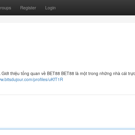
roups
Register
Login
ới thiệu tổng quan về BET88 BET88 là một trong những nhà cái trực
ww.bitsdujour.com/profiles/uKfT1R