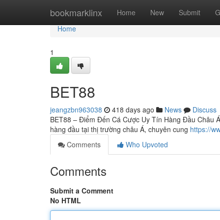
Home
bookmarklinx
Home
New
Submit
G
Home
1
BET88
jeangzbn963038
418 days ago
News
Discuss
BET88 – Điểm Đến Cá Cược Uy Tín Hàng Đầu Châu Á Gi
hàng đầu tại thị trường châu Á, chuyên cung
https://w
Comments
Who Upvoted
Comments
Submit a Comment
No HTML