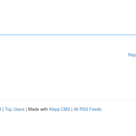
Rep
d
|
Top Users
| Made with
Kliqqi CMS
|
All RSS Feeds