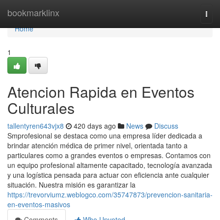
Home
bookmarklinx
Togg
navi
Home
1
Atencion Rapida en Eventos
Culturales
tallentyren643vjx8
420 days ago
News
Discuss
Smprofesional se destaca como una empresa líder dedicada a
brindar atención médica de primer nivel, orientada tanto a
particulares como a grandes eventos o empresas. Contamos con
un equipo profesional altamente capacitado, tecnología avanzada
y una logística pensada para actuar con eficiencia ante cualquier
situación. Nuestra misión es garantizar la
https://trevorviumz.weblogco.com/35747873/prevencion-sanitaria-
en-eventos-masivos
Comments
Who Upvoted