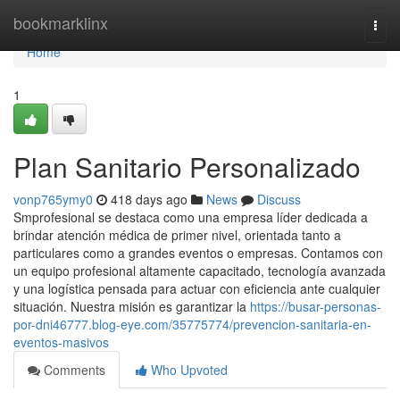
Home
bookmarklinx
Togg
navi
Home
1
Plan Sanitario Personalizado
vonp765ymy0
418 days ago
News
Discuss
Smprofesional se destaca como una empresa líder dedicada a
brindar atención médica de primer nivel, orientada tanto a
particulares como a grandes eventos o empresas. Contamos con
un equipo profesional altamente capacitado, tecnología avanzada
y una logística pensada para actuar con eficiencia ante cualquier
situación. Nuestra misión es garantizar la
https://busar-personas-
por-dni46777.blog-eye.com/35775774/prevencion-sanitaria-en-
eventos-masivos
Comments
Who Upvoted