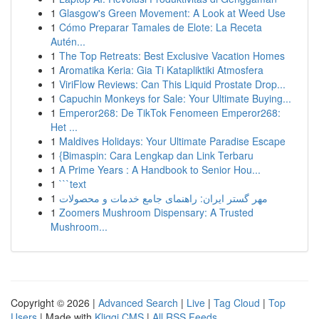
1
Glasgow's Green Movement: A Look at Weed Use
1
Cómo Preparar Tamales de Elote: La Receta
Autén...
1
The Top Retreats: Best Exclusive Vacation Homes
1
Aromatika Keria: Gia Ti Katapliktiki Atmosfera
1
ViriFlow Reviews: Can This Liquid Prostate Drop...
1
Capuchin Monkeys for Sale: Your Ultimate Buying...
1
Emperor268: De TikTok Fenomeen Emperor268:
Het ...
1
Maldives Holidays: Your Ultimate Paradise Escape
1
{Bimaspin: Cara Lengkap dan Link Terbaru
1
A Prime Years : A Handbook to Senior Hou...
1
```text
1
مهر گستر ایران: راهنمای جامع خدمات و محصولات
1
Zoomers Mushroom Dispensary: A Trusted
Mushroom...
Copyright © 2026 |
Advanced Search
|
Live
|
Tag Cloud
|
Top
Users
| Made with
Kliqqi CMS
|
All RSS Feeds