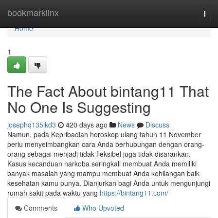
Home
bookmarklinx
Togg
navi
Home
1
The Fact About bintang11 That
No One Is Suggesting
josephq135lkd3
420 days ago
News
Discuss
Namun, pada Kepribadian horoskop ulang tahun 11 November
perlu menyeimbangkan cara Anda berhubungan dengan orang-
orang sebagai menjadi tidak fleksibel juga tidak disarankan.
Kasus kecanduan narkoba seringkali membuat Anda memiliki
banyak masalah yang mampu membuat Anda kehilangan baik
kesehatan kamu punya. Dianjurkan bagi Anda untuk mengunjungi
rumah sakit pada waktu yang
https://bintang11.com/
Comments
Who Upvoted