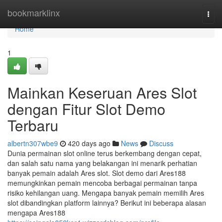
Home
bookmarklinx
Togg
navi
Home
1
Mainkan Keseruan Ares Slot
dengan Fitur Slot Demo
Terbaru
albertn307wbe9
420 days ago
News
Discuss
Dunia permainan slot online terus berkembang dengan cepat,
dan salah satu nama yang belakangan ini menarik perhatian
banyak pemain adalah Ares slot. Slot demo dari Ares188
memungkinkan pemain mencoba berbagai permainan tanpa
risiko kehilangan uang. Mengapa banyak pemain memilih Ares
slot dibandingkan platform lainnya? Berikut ini beberapa alasan
mengapa Ares188