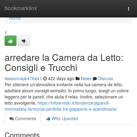
Home
bookmarklinx
Togg
navi
Home
1
arredare la Camera da Letto:
Consigli e Trucchi
lawsoncspb476441
422 days ago
News
Discuss
Per ottenere un'atmosfera invitante nella tua camera da letto,
adottare alcuni consigli semplici. In primo luogo, scegli un colore
leggero per le pareti, che aiuta il relax. Inoltre, selezionare un
letto avvolgente,
https://infoarredo.it/tendenze/japandi-
minimalista-larmonia-perfetta-tra-giappone-e-scandinavia/
Comments
Who Upvoted
Comments