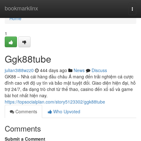
Home
bookmarklinx
Togg
navi
Home
1
Ggk88tube
julian3i88wzz0
444 days ago
News
Discuss
GK88 – Nhà cái hàng đầu châu Á mang đến trải nghiệm cá cược
đỉnh cao với độ uy tín và bảo mật tuyệt đối. Giao diện hiện đại, hỗ
trợ 24/7, đa dạng trò chơi từ thể thao, casino đến xổ số và game
bài hot nhất hiện nay.
https://topsocialplan.com/story5123302/ggk88tube
Comments
Who Upvoted
Comments
Submit a Comment