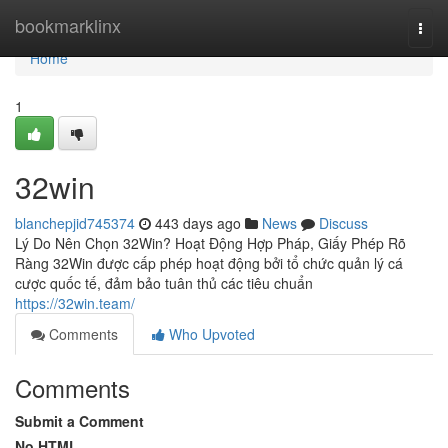
Home
bookmarklinx
Togg
navi
Home
1
32win
blanchepjid745374
443 days ago
News
Discuss
Lý Do Nên Chọn 32Win? Hoạt Động Hợp Pháp, Giấy Phép Rõ
Ràng 32Win được cấp phép hoạt động bởi tổ chức quản lý cá
cược quốc tế, đảm bảo tuân thủ các tiêu chuẩn
https://32win.team/
Comments
Who Upvoted
Comments
Submit a Comment
No HTML