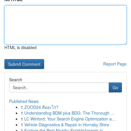
HTML is disabled
Report Page
Search
Go
Published News
1
ZOOD24 คืออะไร?
1
Understanding BDM plus BDG: The Thorough ...
1
LC Winford: Your Search Engine Optimization a...
1
Vehicle Diagnostics & Repair in Hornsby Shire
1
Explore the Best Nearby Establishments in...