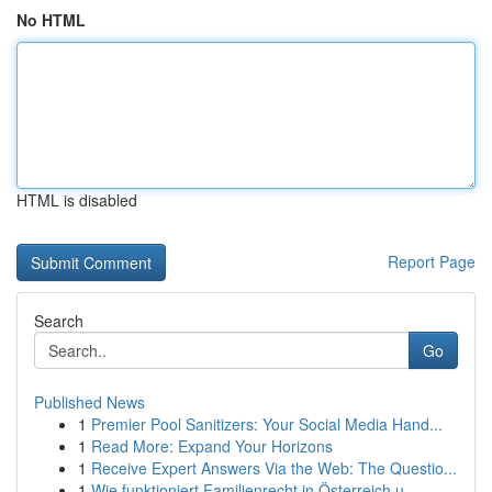
No HTML
HTML is disabled
Report Page
Search
Go
Published News
1
Premier Pool Sanitizers: Your Social Media Hand...
1
Read More: Expand Your Horizons
1
Receive Expert Answers Via the Web: The Questio...
1
Wie funktioniert Familienrecht in Österreich u...