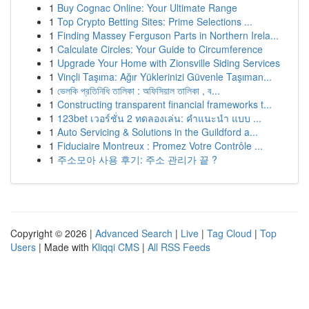
1
Buy Cognac Online: Your Ultimate Range
1
Top Crypto Betting Sites: Prime Selections ...
1
Finding Massey Ferguson Parts in Northern Irela...
1
Calculate Circles: Your Guide to Circumference
1
Upgrade Your Home with Zionsville Siding Services
1
Vinçli Taşıma: Ağır Yüklerinizi Güvenle Taşıman...
1
ভেলকি প্রতিনিধি তালিকা : অফিসিয়াল তালিকা , ব...
1
Constructing transparent financial frameworks t...
1
123bet เวอร์ชั่น 2 ทดลองเล่น: คำแนะนำ แบบ ...
1
Auto Servicing & Solutions in the Guildford a...
1
Fiduciaire Montreux : Promez Votre Contrôle ...
1
주소모아 사용 후기: 주소 관리가 끝 ?
Copyright © 2026 |
Advanced Search
|
Live
|
Tag Cloud
|
Top
Users
| Made with
Kliqqi CMS
|
All RSS Feeds