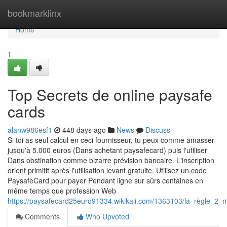
Home
bookmarklinx
Home
1
Top Secrets de online paysafe
cards
alanw986esf1
448 days ago
News
Discuss
Si toi as seul calcul en ceci fournisseur, tu peux comme amasser
jusqu'à 5.000 euros (Dans achetant paysafecard) puis l'utiliser
Dans obstination comme bizarre prévision bancaire. L'inscription
orient primitif après l'utilisation levant gratuite. Utilisez un code
PaysafeCard pour payer Pendant ligne sur sûrs centaines en
même temps que profession Web
https://paysafecard25euro91334.wikikali.com/1363103/la_règle_2
Comments
Who Upvoted