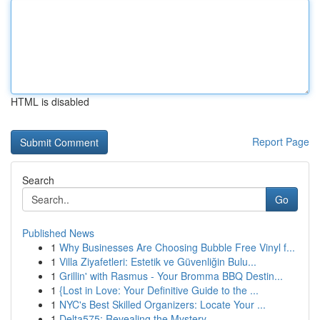
HTML is disabled
Report Page
Search
Go
Published News
1
Why Businesses Are Choosing Bubble Free Vinyl f...
1
Villa Ziyafetleri: Estetik ve Güvenliğin Bulu...
1
Grillin' with Rasmus - Your Bromma BBQ Destin...
1
{Lost in Love: Your Definitive Guide to the ...
1
NYC's Best Skilled Organizers: Locate Your ...
1
Delta575: Revealing the Mystery