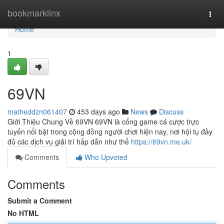
Home
bookmarklinx
Togg
navi
Home
1
69VN
matheddzn061407
453 days ago
News
Discuss
Giới Thiệu Chung Về 69VN 69VN là cổng game cá cược trực
tuyến nổi bật trong cộng đồng người chơi hiện nay, nơi hội tụ đầy
đủ các dịch vụ giải trí hấp dẫn như thể
https://69vn.me.uk/
Comments
Who Upvoted
Comments
Submit a Comment
No HTML