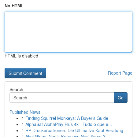
No HTML
HTML is disabled
Report Page
Search
Go
Published News
1
Finding Squirrel Monkeys: A Buyer's Guide
1
AlphaSat AlphaPlay Plus 4k - Tudo o que e...
1
HP Druckerpatronen: Die Ultimative Kauf Beratung
1
Akol Global Nedir, Kurucusu Neyi Yapar ?