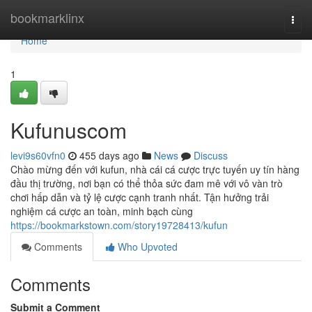
Home
bookmarklinx
Togg
navi
Home
1
Kufunuscom
levi9s60vfn0
455 days ago
News
Discuss
Chào mừng đến với kufun, nhà cái cá cược trực tuyến uy tín hàng
đầu thị trường, nơi bạn có thể thỏa sức đam mê với vô vàn trò
chơi hấp dẫn và tỷ lệ cược cạnh tranh nhất. Tận hưởng trải
nghiệm cá cược an toàn, minh bạch cùng
https://bookmarkstown.com/story19728413/kufun
Comments
Who Upvoted
Comments
Submit a Comment