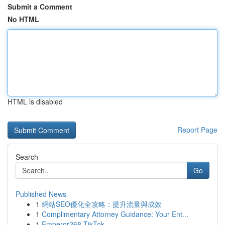
Submit a Comment
No HTML
HTML is disabled
Report Page
Search
Go
Published News
1
網站SEO優化全攻略：提升流量與成效
1
Complimentary Attorney Guidance: Your Ent...
1
Emperor268 TikTok