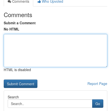
Comments
Who Upvoted
Comments
Submit a Comment
No HTML
HTML is disabled
Report Page
Search
Go