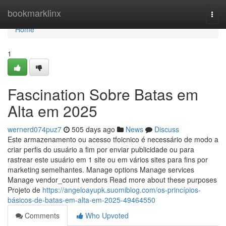
Home
bookmarklinx
Togg
navi
Home
1
Fascination Sobre Batas em
Alta em 2025
wernerd074puz7
505 days ago
News
Discuss
Este armazenamento ou acesso tfoicnico é necessário de modo a
criar perfis do usuário a fim por enviar publicidade ou para
rastrear este usuário em 1 site ou em vários sites para fins por
marketing semelhantes. Manage options Manage services
Manage vendor_count vendors Read more about these purposes
Projeto de
https://angeloayupk.suomiblog.com/os-princípios-
básicos-de-batas-em-alta-em-2025-49464550
Comments
Who Upvoted