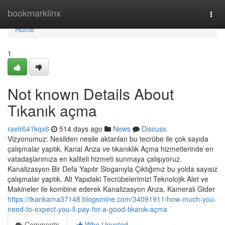
Home
bookmarklinx
Togg
navi
Home
1
Not known Details About
Tıkanık açma
raelr641kqx6
514 days ago
News
Discuss
Vizyonumuz: Nesilden nesile aktarılan bu tecrübe ile çok sayıda
çalışmalar yaptık. Kanal Arıza ve tıkanıklık Açma hizmetlerinde en
vatadaşlarımıza en kaliteli hizmeti sunmaya çalışıyoruz.
Kanalizasyon Bir Defa Yapılır Sloganıyla Çıktığımız bu yolda sayısız
çalışmalar yaptık. Alt Yapıdaki Tecrübelerimizi Teknolojik Alet ve
Makineler ile kombine ederek Kanalizasyon Arıza, Kameralı Gider
https://tkankama37148.blogsmine.com/34091911/how-much-you-
need-to-expect-you-ll-pay-for-a-good-tıkanık-açma
Comments
Who Upvoted