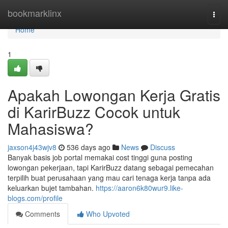
Home
bookmarklinx
Togg
navi
Home
1
Apakah Lowongan Kerja Gratis
di KarirBuzz Cocok untuk
Mahasiswa?
jaxson4j43wjv8
536 days ago
News
Discuss
Banyak basis job portal memakai cost tinggi guna posting
lowongan pekerjaan, tapi KarirBuzz datang sebagai pemecahan
terpilih buat perusahaan yang mau cari tenaga kerja tanpa ada
keluarkan bujet tambahan.
https://aaron6k80wur9.like-
blogs.com/profile
Comments
Who Upvoted