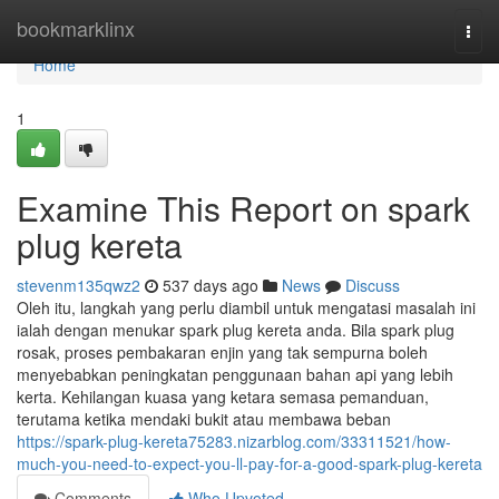
Home
bookmarklinx
Togg
navi
Home
1
Examine This Report on spark
plug kereta
stevenm135qwz2
537 days ago
News
Discuss
Oleh itu, langkah yang perlu diambil untuk mengatasi masalah ini
ialah dengan menukar spark plug kereta anda. Bila spark plug
rosak, proses pembakaran enjin yang tak sempurna boleh
menyebabkan peningkatan penggunaan bahan api yang lebih
kerta. Kehilangan kuasa yang ketara semasa pemanduan,
terutama ketika mendaki bukit atau membawa beban
https://spark-plug-kereta75283.nizarblog.com/33311521/how-
much-you-need-to-expect-you-ll-pay-for-a-good-spark-plug-kereta
Comments
Who Upvoted