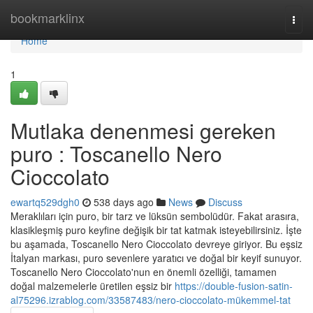
Home
bookmarklinx
Togg
navi
Home
1
Mutlaka denenmesi gereken
puro : Toscanello Nero
Cioccolato
ewartq529dgh0
538 days ago
News
Discuss
Meraklıları için puro, bir tarz ve lüksün sembolüdür. Fakat arasıra,
klasikleşmiş puro keyfine değişik bir tat katmak isteyebilirsiniz. İşte
bu aşamada, Toscanello Nero Cioccolato devreye giriyor. Bu eşsiz
İtalyan markası, puro sevenlere yaratıcı ve doğal bir keyif sunuyor.
Toscanello Nero Cioccolato'nun en önemli özelliği, tamamen
doğal malzemelerle üretilen eşsiz bir
https://double-fusion-satin-
al75296.izrablog.com/33587483/nero-cioccolato-mükemmel-tat