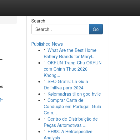
Search
Go
Published News
1
What Are the Best Home
-
Battery Brands for Maryl...
1
OKFUN Trang Chu OKFUN
com Chinh Thuc 2026
Khong...
1
SEO Gratis: La Guía
es
Definitiva para 2024
1
Kølemadras til en god hvile
g-
1
Comprar Carta de
Condução em Portugal: Guia
Com...
1
Centro de Distribuição de
Peças Automotivas ...
1
HH88: A Retrospective
Analysis