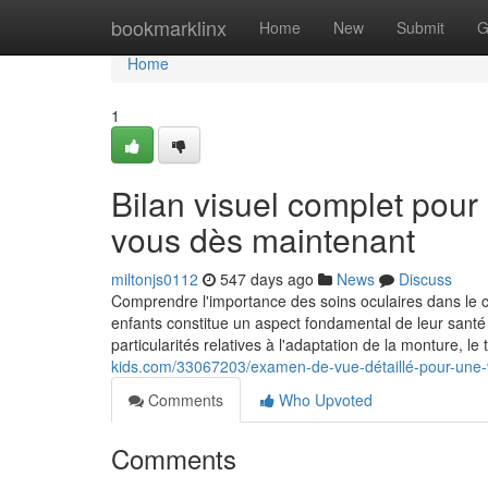
Home
bookmarklinx
Home
New
Submit
G
Home
1
Bilan visuel complet pour
vous dès maintenant
miltonjs0112
547 days ago
News
Discuss
Comprendre l'importance des soins oculaires dans le c
enfants constitue un aspect fondamental de leur sant
particularités relatives à l'adaptation de la monture, l
kids.com/33067203/examen-de-vue-détaillé-pour-une-v
Comments
Who Upvoted
Comments