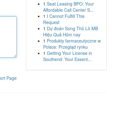
1
Seat Leasing BPO: Your
Affordable Call Center S...
1
I Cannot Fulfill This
Request
1
Dự đoán Song Thủ Lô MB
Hiệu Quả Hôm nay
1
Produkty farmaceutyczne w
Polsce: Przegląd rynku
1
Getting Your License in
Southend: Your Essent...
ort Page