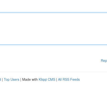
Rep
d
|
Top Users
| Made with
Kliqqi CMS
|
All RSS Feeds