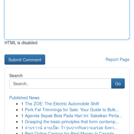
HTML is disabled
Report Page
Search
Go
Published News
1
The ZOE: The Electric Automobile Shift
1
Pork Fat Trimmings for Sale: Your Guide to Bulk...
1
Agenda Sepak Bola Pada Hari Ini: Saksikan Perta...
1
Grasping the basic principles that form contemp...
1
จ่าบราวน์ ลาบเป็ด: ว้าวุ่นปากกับความอร่อย จังหว...
1
Best Online Casinos for Real Money in Canada