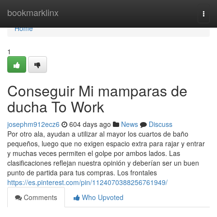
Home
bookmarklinx
Togg
navi
Home
1
Conseguir Mi mamparas de
ducha To Work
josephm912ecz6
604 days ago
News
Discuss
Por otro ala, ayudan a utilizar al mayor los cuartos de baño
pequeños, luego que no exigen espacio extra para rajar y entrar
y muchas veces permiten el golpe por ambos lados. Las
clasificaciones reflejan nuestra opinión y deberían ser un buen
punto de partida para tus compras. Los frontales
https://es.pinterest.com/pin/1124070388256761949/
Comments
Who Upvoted