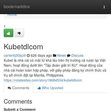
Home
bookmarklinx
Togg
navi
Home
1
Kubetdlcom
carter6j30jsz8
626 days ago
News
Discuss
Kubet là nhà cái có mặt từ khá lâu trên thị trường cá cược tại Việt
Nam, hoạt động dưới tên "Tập đoàn giải trí KU". Hoạt động của
nhà cái hoàn toàn hợp pháp, với giấy phép đăng ký chính thức và
trụ sở chính đặt tại Manila, Philippines.
https://rotatesites.com/story19684534/kubetdlcom
Comments
Who Upvoted
Comments
Submit a Comment