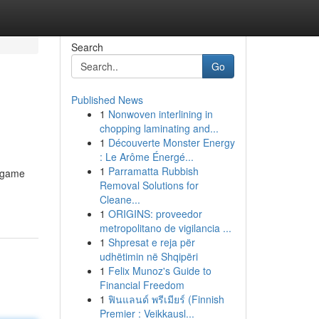
Search
Go
Published News
1
Nonwoven interlining in
chopping laminating and...
1
Découverte Monster Energy
: Le Arôme Énergé...
1
Parramatta Rubbish
, game
Removal Solutions for
Cleane...
1
ORIGINS: proveedor
metropolitano de vigilancia ...
1
Shpresat e reja për
udhëtimin në Shqipëri
1
Felix Munoz's Guide to
Financial Freedom
1
ฟินแลนด์ พรีเมียร์ (Finnish
Premier : Veikkausl...