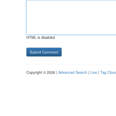
HTML is disabled
Copyright © 2026 |
Advanced Search
|
Live
|
Tag Clou