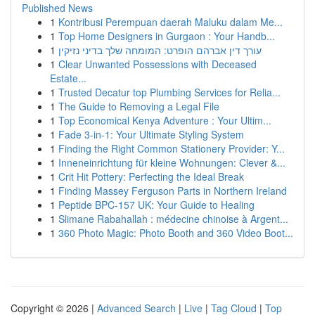
Published News
1
Kontribusi Perempuan daerah Maluku dalam Me...
1
Top Home Designers in Gurgaon : Your Handb...
1
עורך דין אברהם הופרט: המומחה שלך בדיני נזיקין
1
Clear Unwanted Possessions with Deceased
Estate...
1
Trusted Decatur top Plumbing Services for Relia...
1
The Guide to Removing a Legal File
1
Top Economical Kenya Adventure : Your Ultim...
1
Fade 3-in-1: Your Ultimate Styling System
1
Finding the Right Common Stationery Provider: Y...
1
Inneneinrichtung für kleine Wohnungen: Clever &...
1
Crit Hit Pottery: Perfecting the Ideal Break
1
Finding Massey Ferguson Parts in Northern Ireland
1
Peptide BPC-157 UK: Your Guide to Healing
1
Slimane Rabahallah : médecine chinoise à Argent...
1
360 Photo Magic: Photo Booth and 360 Video Boot...
Copyright © 2026 |
Advanced Search
|
Live
|
Tag Cloud
|
Top