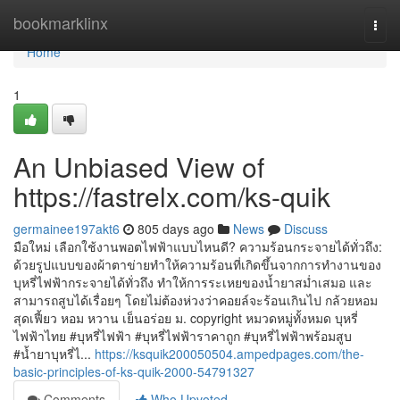
Home
bookmarklinx
Togg
navi
Home
1
An Unbiased View of
https://fastrelx.com/ks-quik
germainee197akt6
805 days ago
News
Discuss
มือใหม่ เลือกใช้งานพอตไฟฟ้าแบบไหนดี? ความร้อนกระจายได้ทั่วถึง:
ด้วยรูปแบบของผ้าตาข่ายทำให้ความร้อนที่เกิดขึ้นจากการทำงานของ
บุหรี่ไฟฟ้ากระจายได้ทั่วถึง ทำให้การระเหยของน้ำยาสม่ำเสมอ และ
สามารถสูบได้เรื่อยๆ โดยไม่ต้องห่วงว่าคอยล์จะร้อนเกินไป กล้วยหอม
สุดเฟี้ยว หอม หวาน เย็นอร่อย ม. copyright หมวดหมู่ทั้งหมด บุหรี่
ไฟฟ้าไทย #บุหรี่ไฟฟ้า #บุหรี่ไฟฟ้าราคาถูก #บุหรี่ไฟฟ้าพร้อมสูบ
#น้ำยาบุหรี่ไ...
https://ksquik200050504.ampedpages.com/the-
basic-principles-of-ks-quik-2000-54791327
Comments
Who Upvoted