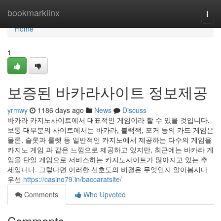
Home
bookmarklinx
Togg
navi
Home
1
보증된 바카라사이트 정보제공
yrmwy
1186 days ago
News
Discuss
바카라 카지노사이트에서 대표적인 게임이라 할 수 있을 것입니다.
보통 대부분의 사이트에서는 바카라, 블랙잭, 포커 등의 카드 게임은
물론, 슬롯과 룰렛 등 일반적인 카지노에서 제공하는 다수의 게임을
카지노 게임 과 같은 느낌으로 제공하고 있지만, 최근에는 바카라 게
임을 단일 게임으로 서비스하는 카지노사이트가 많아지고 있는 추
세입니다. 그렇다면 이러한 선호도의 비결은 무엇인지 알아봅시다
우선
https://casino79.in/baccaratsite/
Comments
Who Upvoted
Comments